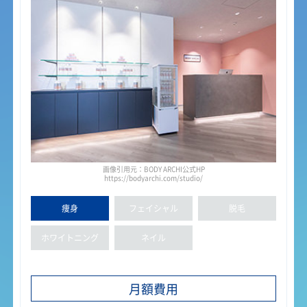
画像引用元：BODY ARCHI公式HP
https://bodyarchi.com/studio/
痩身
フェイ
シャル
脱毛
ホワイト
ニング
ネイル
月額費用