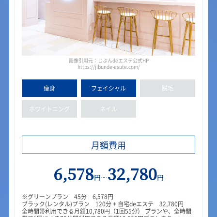
画像引用元：じぶんdeエステ公式HP
https://jibunde-esute.com/
痩身
フェイ
シャル
脱毛
ホワイト
ニング
ネイル
月額費用
6,578
32,780
円～
円
※グリーンプラン 45分 6,578円
ブラック(レンタル)プラン 120分 + 自宅deエステ 32,780円
全時間帯利用できる月額10,780円（1回55分） プランや、全時間