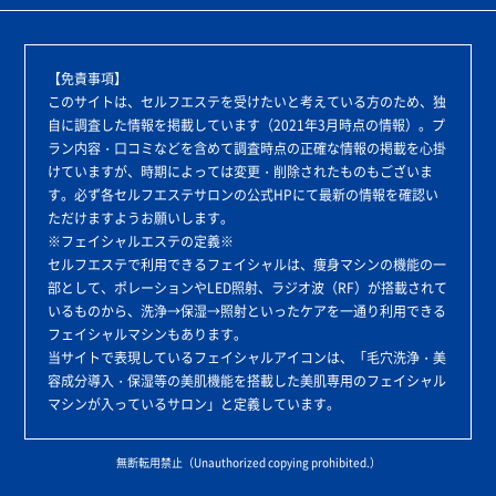
【免責事項】
このサイトは、セルフエステを受けたいと考えている方のため、独
自に調査した情報を掲載しています（2021年3月時点の情報）。プ
ラン内容・口コミなどを含めて調査時点の正確な情報の掲載を心掛
けていますが、時期によっては変更・削除されたものもございま
す。必ず各セルフエステサロンの公式HPにて最新の情報を確認い
ただけますようお願いします。
※フェイシャルエステの定義※
セルフエステで利用できるフェイシャルは、痩身マシンの機能の一
部として、ポレーションやLED照射、ラジオ波（RF）が搭載されて
いるものから、洗浄→保湿→照射といったケアを一通り利用できる
フェイシャルマシンもあります。
当サイトで表現しているフェイシャルアイコンは、「毛穴洗浄・美
容成分導入・保湿等の美肌機能を搭載した美肌専用のフェイシャル
マシンが入っているサロン」と定義しています。
無断転用禁止（Unauthorized copying prohibited.）