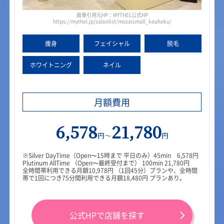
画像引用元HP：MYTHEL公式HP
https://mythel.jp/salonlist/mosaicmall_kouhoku/
痩身
フェイ
シャル
脱毛
ホワイト
ニング
ネイル
月額費用
6,578
21,780
円～
円
※Silver DayTime（Open〜15時まで 平日のみ）45min 6,578円
Plutinum AllTime （Open〜最終受付まで） 100min 21,780円
全時間帯利用できる月額10,978円 （1回45分）プランや、全時間
帯で1回につき75分間利用できる月額18,480円 プランあり。
公式HPで店舗を探す