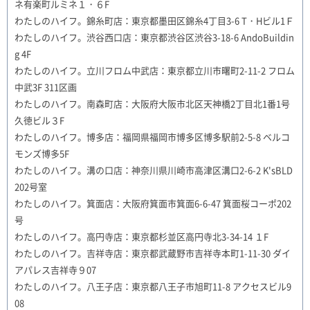
ネ有楽町ルミネ１・６F
わたしのハイフ。錦糸町店：東京都墨田区錦糸4丁目3-6 T・Hビル1Ｆ
わたしのハイフ。渋谷西口店：東京都渋谷区渋谷3-18-6 AndoBuildin
g 4F
わたしのハイフ。立川フロム中武店：東京都立川市曙町2-11-2 フロム
中武3F 311区画
わたしのハイフ。南森町店：大阪府大阪市北区天神橋2丁目北1番1号
久徳ビル３F
わたしのハイフ。博多店：福岡県福岡市博多区博多駅前2-5-8 ベルコ
モンズ博多5F
わたしのハイフ。溝の口店：神奈川県川崎市高津区溝口2-6-2 K'sBLD
202号室
わたしのハイフ。箕面店：大阪府箕面市箕面6-6-47 箕面桜コーポ202
号
わたしのハイフ。高円寺店：東京都杉並区高円寺北3-34-14 １F
わたしのハイフ。吉祥寺店：東京都武蔵野市吉祥寺本町1-11-30 ダイ
アパレス吉祥寺９07
わたしのハイフ。八王子店：東京都八王子市旭町11-8 アクセスビル9
08