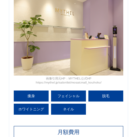
画像引用元HP：MYTHEL公式HP
https://mythel.jp/salonlist/mosaicmall_kouhoku/
痩身
フェイ
シャル
脱毛
ホワイト
ニング
ネイル
月額費用