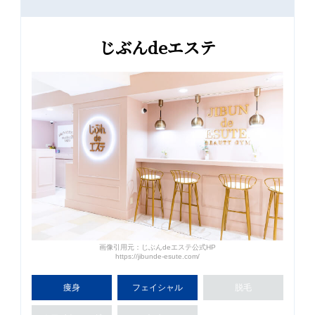
じぶんdeエステ
画像引用元：じぶんdeエステ公式HP
https://jibunde-esute.com/
痩身
フェイ
シャル
脱毛