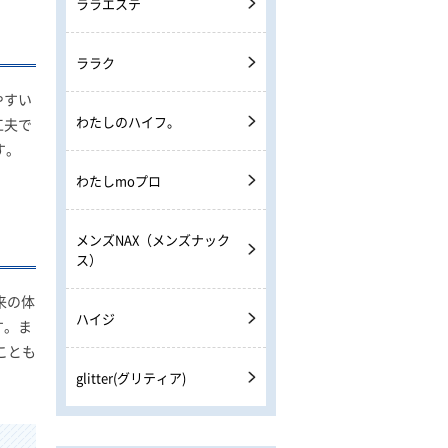
ララエステ
ララク
やすい
わたしのハイフ。
工夫で
す。
わたしmoプロ
メンズNAX（メンズナック
ス）
来の体
ハイジ
す。ま
ことも
glitter(グリティア)