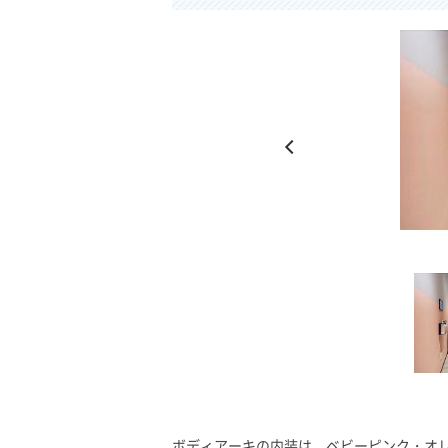
ィアーキ公式HP
chi.com/studio/
ボディアーキの内装は、ベビーピンク・オ