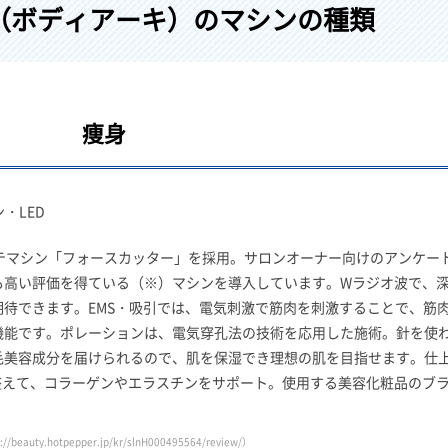
CHI（ボディアーキ）のマシンの種類
痩身
・LED
テマシン「フォースカッター」を採用。サロンオーナー向けのアンケー
も高い評価を得ている（※）マシンを導入しています。Wラジオ波で、
待できます。EMS・吸引では、電気刺激で筋肉を刺激することで、筋
機能です。ポレーションは、電気穿孔法の技術を応用した施術。針を使
毛美容成分を届けられるので、肌を保湿でき理想の肌を目指せます。仕
整えて、コラーゲンやエラスチンをサポート。使用する美容化粧品のブ
://beauty.hotpepper.jp/kr/slnH000495564/review/）