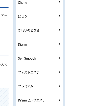
Chene
ィアー
ぱせり
きれいのとびら
Diarm
Self Smooth
答えて
ファストエステ
プレミアム
DrSimセルフエステ