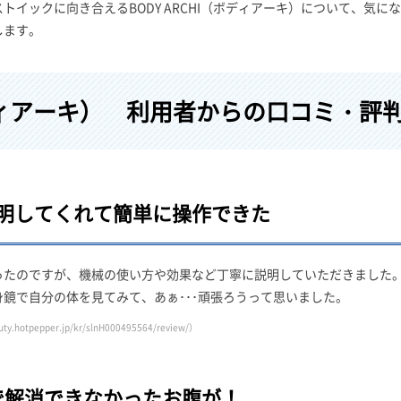
イックに向き合えるBODY ARCHI（ボディアーキ）について、気に
します。
（ボディアーキ） 利用者からの口コミ・評
明してくれて簡単に操作できた
ったのですが、機械の使い方や効果など丁寧に説明していただきました
鏡で自分の体を見てみて、あぁ･･･頑張ろうって思いました。
uty.hotpepper.jp/kr/slnH000495564/review/）
で解消できなかったお腹が！