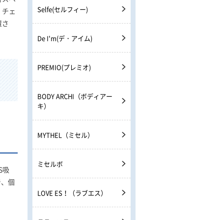
Selfe(セルフィー)
くチェ
置さ
De I'm(デ・アイム)
PREMIO(プレミオ)
BODY ARCHI（ボディアー
キ）
MYTHEL（ミセル）
ミセルボ
S吸
で、個
LOVE ES！（ラブエス）
。