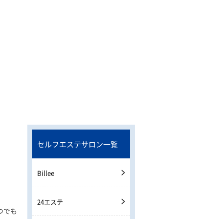
セルフエステサロン一覧
Billee
24エステ
つでも