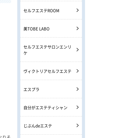
セルフエステROOM
美TOBE LABO
セルフエステサロンエンリ
ケ
ヴィクトリアセルフエステ
引用元：じぶんDEエステ公式HP
https://jibunde-esute.com/shop
エスプラ
自分がエステティシャン
じぶんdeエステ
なりそ