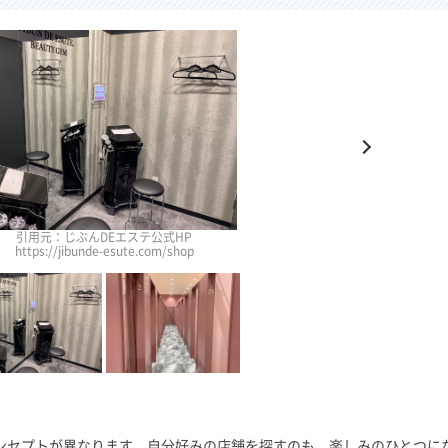
引用元：じぶんDEエステ公式HP
https://jibunde-esute.com/shop
ンセプトが異なります。自分好みの店舗を探すのも、楽しみのひとつに