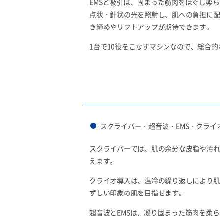
EMSと吸引は、固まった筋肉をほぐし柔
点状・針状の光を照射し、肌への負担に配
き締めやリフトアップが期待できます。
1台で10役をこなすマシンなので、総合
スクライバー・超音波・EMS・クラ
スクライバーでは、肌の余分な皮脂や汚れ
えます。
クライオ導入は、温冷の繰り返しにより肌
ずしい印象の肌を目指せます。
超音波とEMSは、凝り固まった筋肉を柔