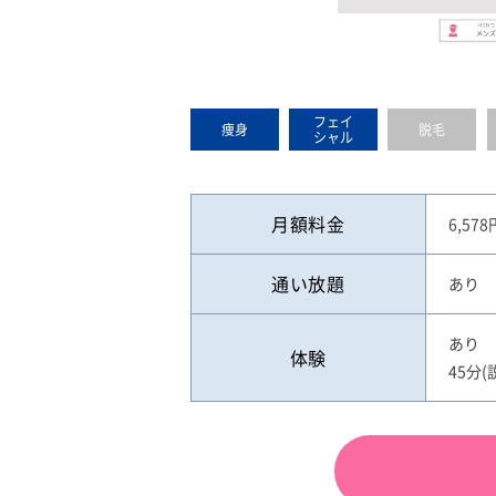
フェイ
痩身
脱毛
シャル
月額料金
6,57
通い放題
あり
あり
体験
45分