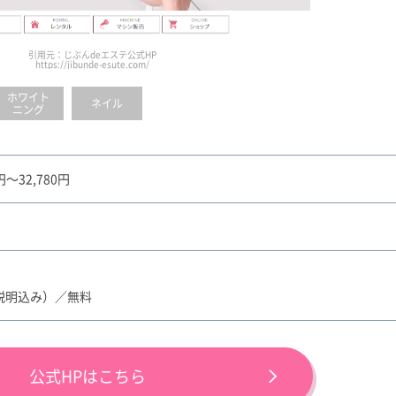
引用元：じぶんdeエステ公式HP
https://jibunde-esute.com/
ホワイト
ネイル
ニング
8円～32,780円
(説明込み）／無料
公式HPはこちら