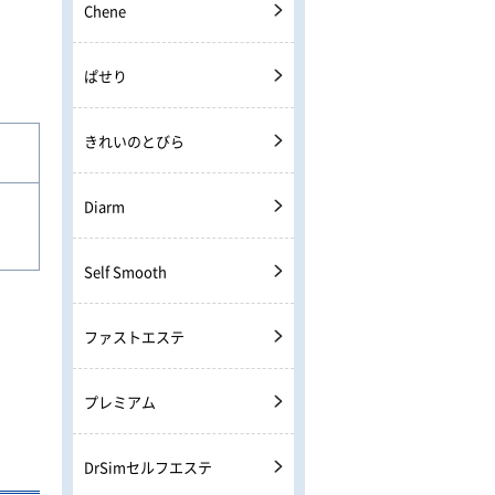
Chene
ぱせり
きれいのとびら
Diarm
Self Smooth
ファストエステ
プレミアム
DrSimセルフエステ