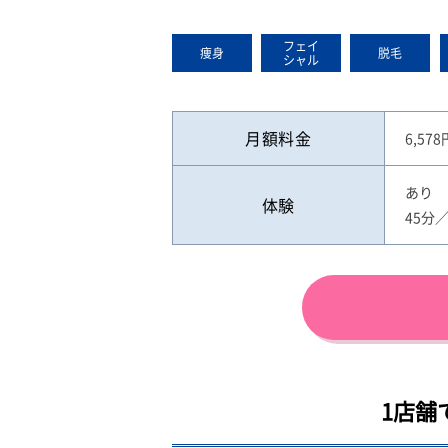
フェイ
痩身
脱毛
シャル
月額料金
6,57
あり
体験
45分
1店舗