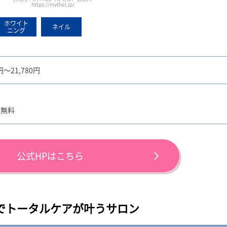
https://mythel.jp/
ホワイト
ネイル
ニング
8円～21,780円
／無料
公式HPはこちら
でトータルケアが叶うサロン