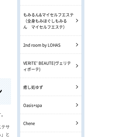
もみるん&マイセルフエステ
（全身もみほぐしもみる
ん マイセルフエステ）
2nd room by LOHAS
VERITE' BEAUTE(ヴェリテ
ィボーテ)
癒し処ゆず
ン
Oasis+spa
す。
Chene
ステサ
る」と